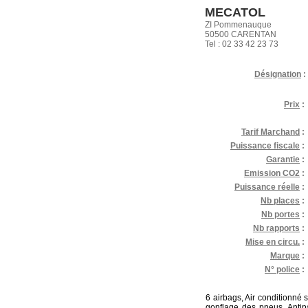
MECATOL
ZI Pommenauque
50500 CARENTAN
Tel : 02 33 42 23 73
Désignation
:
Prix
:
Tarif Marchand
:
Puissance fiscale
:
Garantie
:
Emission CO2
:
Puissance réelle
:
Nb places
:
Nb portes
:
Nb rapports
:
Mise en circu.
:
Marque
:
N° police
:
6 airbags, Air conditionné 
gonflage des pneus, Antip