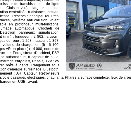
ertisseur de franchissement de ligne
on, Cloison vitrée, largeur : pleine,
tion centralisée à distance, incluant
tesse, Réservoir principal 69 litres,
laces, Système anti collision, Volant
able en profondeur, multi-fonctions,
llumage automatique, Crochets de
étection panneaux signalisation,
 (mm) : longueur : 2 862, largeur :
ges de roue : 1 258, hauteur : 1 397,
, volume de chargement (l) : 6 100,
es AR en place (l) : 4 000, norme de
ucteur, Enregistreur d'accident, ESP,
nce automatique, à capteur de pluie,
émarrage ehtylotest, Prise(s) 12V : AV
ré: boîte à gants, Rangement sous
ion d'énergie au freinage, Bluetooth,
nnement : AR, Capteur, Rétroviseurs
r, côté passager, électriques, chauffants, Phares à surface complexe, feux de cro
 chargement USB : avant,