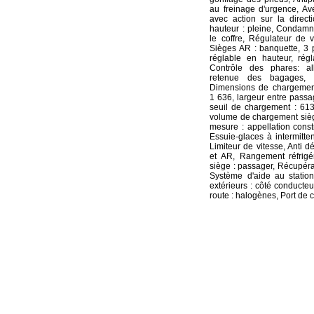
au freinage d'urgence, Av
avec action sur la directi
hauteur : pleine, Condamna
le coffre, Régulateur de vi
Sièges AR : banquette, 3 p
réglable en hauteur, régl
Contrôle des phares: a
retenue des bagages, D
Dimensions de chargement
1 636, largeur entre passa
seuil de chargement : 613
volume de chargement sièg
mesure : appellation constr
Essuie-glaces à intermitte
Limiteur de vitesse, Anti d
et AR, Rangement réfrigé
siège : passager, Récupérat
Système d'aide au statio
extérieurs : côté conducteu
route : halogènes, Port de