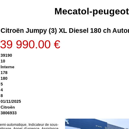
Mecatol-peugeo
Citroën Jumpy (3) XL Diesel 180 ch Aut
39 990.00 €
39190
10
Interne
178
180
5
4
8
01/11/2025
Citroën
3806933
semi-automatique, Indicateur de sous-
atinage, Appel d'urgence, Assistance