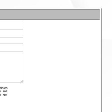
aisies
de me
e qui