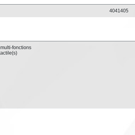
4041405
 multi-fonctions
actile(s)